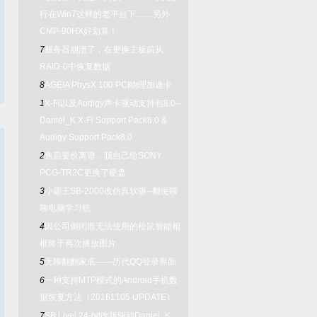
行在Win7这样的老平台下……另外
CMP-90HX好划算！
7
服务器崩溃了，在更换主板前从
RAID-0中恢复数据
8
AGEIA PhysX 100 PCI物理加速卡
1
X-Fi以及Audigy声卡驱动支持包8.0--
Daniel_K X-Fi Support Pack8.0 &
Audigy Support Pack8.0
2
售后要价离谱，我自己给SONY
PCG-TR2C更换了硬盘
3
小霸王SB-2000改仿真软驱--顺便聊
聊电脑学习机
4
因公司倒闭而无法使用的松鼠智能相
框终于再次播放图片
5
无聊翻翻家底——历代QQ登录界面
6
一种支持MTP模式的Android手机数
据恢复方法（20161105 UPDATE）
7
SB Live! 24-bit改版驱动Daniel_K