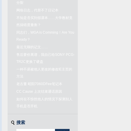
分裂
网络日志，代替不了日记本
不知是否买到假课本……大学教材竟
然搞错度量衡？
同志们，WGA is Comming！Are You
Ready？
最近无聊的记文……
售后要价离谱，我自己给SONY PCG-
TR2C更换了硬盘
一种不易被他人更改的修改IE主页的
方法
老古董 昭阳7060DFee笔记本
CC Cause 上次结束通话原因
如何在不惊扰他人的情况下探测别人
手机是否开机
搜索