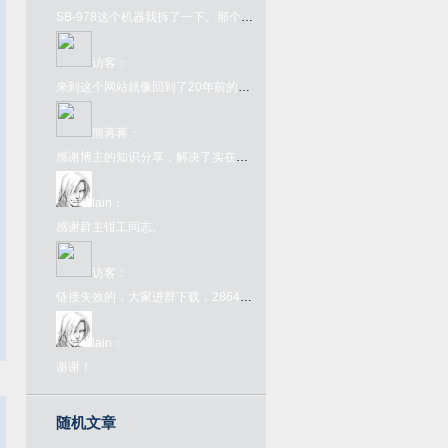
SB-978这个机器我拆了一下。那个FC转接卡内部其实是一个牛屎版的UM6561，所以那个转接卡本身就是个FC了，插到978上只为了取电和接入手柄键盘吧就。978本体是另一颗牛屎，看不出任何型号。很奇葩的一个主机型号了。
访客
：
来到这个网站就像回到了20年前的互联网一样，太酷了
熊蒋蒋
：
感谢博主的知识分享，解决了实在的问题
lain
：
感谢群主钳工同志。
访客
：
链接失效的，大家进群下载，286445907，欢迎大家来喝茶
lain
：
谢谢！
随机文章