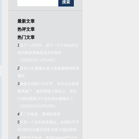
最新文章
热评文章
热门文章
1
花了一点时间，做了一个Z-blog花生
壳内网穿透修复真实IP插件
（20260701 UPDATE）
2
萤石C2C摄像头接入海康威视网络录
像机
3
摄像头仍然工作正常，但无法在线查
看视频了，被拒绝接入萤石云…萤石
计划性报废C2C这些老款摄像头了
（20260314 UPDATE）
4
买二手硬盘，看精彩世界
5
分享一个定时检查网址，在网站不可
访问时自动重启花生壳客户端的脚本
6
以防你不知道，其实hashcat可以运