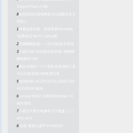
Support Pack 2.5版
8
如何找到在局域网里访问或删共享文
件的人
1
闲着也是闲着，谈谈苹果iPhone的
“免费电话”Wi-Fi Calling吧
2
无聊翻翻家底——历代QQ登录界面
3
小霸王SB-2000改仿真软驱--顺便聊
聊电脑学习机
4
最近试用的一个计算机痕迹清除工具
可以深度清理USB使用记录
5
如何根据LAC(TAC)/CELLID(ECI)区
分2G/3G/4G基站
6
Lenovo MIIX2 10重装Windows 10
操作系统
7
小霸王中英文电脑学习卡图鉴（二）
v8.0-16.0
8
“创新”最新山寨声卡SN0105