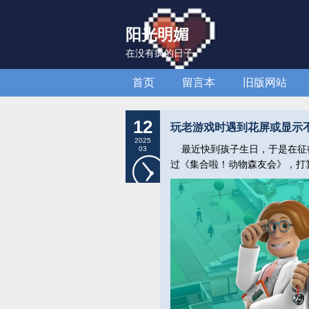
阳光明媚
在没有疯的日子
首页
留言本
旧版网站
12
玩老游戏时遇到花屏或显示不正
2025
最近快到孩子生日，于是在征得
03
过《集合啦！动物森友会》，打