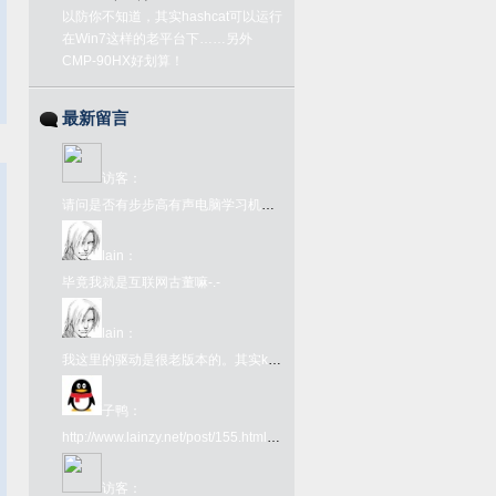
以防你不知道，其实hashcat可以运行
在Win7这样的老平台下……另外
CMP-90HX好划算！
最新留言
访客
：
请问是否有步步高有声电脑学习机语音1号或2号的ROM文件？
lain
：
毕竟我就是互联网古董嘛-.-
lain
：
我这里的驱动是很老版本的。其实kx驱动网上很好下载啊。在github上有kx驱动的下载链接：https://github.com/kxproject/kX-Audio-driver-binaries
子鸭
：
http://www.lainzy.net/post/155.html您好 这个百度网盘链接里面的文件是否还能下载 很难找
访客
：