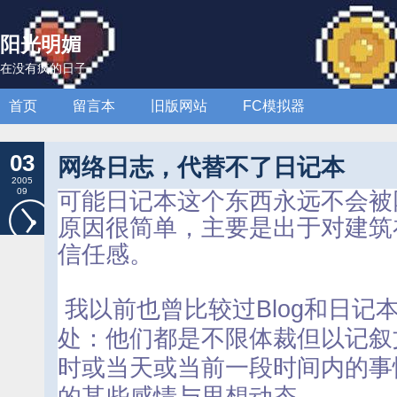
阳光明媚
在没有疯的日子
首页
留言本
旧版网站
FC模拟器
03
网络日志，代替不了日记本
2005
09
可能日记本这个东西永远不会被
原因很简单，主要是出于对建筑
信任感。
我以前也曾比较过Blog和日记
处：他们都是不限体裁但以记叙
时或当天或当前一段时间内的事