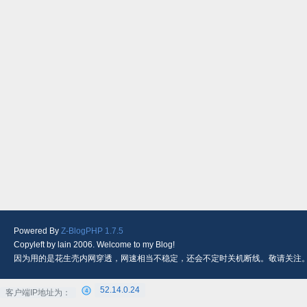
Powered By
Z-BlogPHP 1.7.5
Copyleft by lain 2006. Welcome to my Blog!
因为用的是花生壳内网穿透，网速相当不稳定，还会不定时关机断线。敬请关注
52.14.0.24
客户端IP地址为：
4