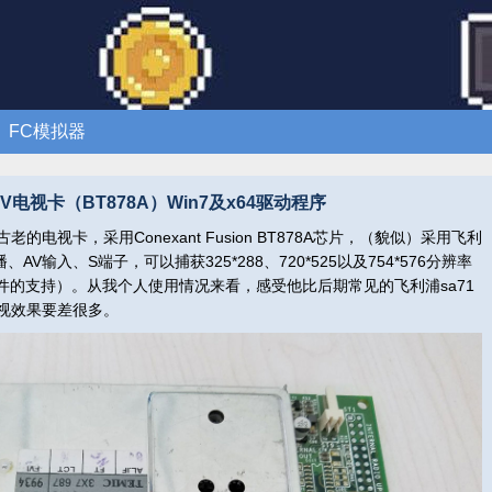
FC模拟器
PCTV电视卡（BT878A）Win7及x64驱动程序
古老的电视卡，采用Conexant Fusion BT878A芯片，（貌似）采用飞利
V输入、S端子，可以捕获325*288、720*525以及754*576分辨率
件的支持）。从我个人使用情况来看，感受他比后期常见的飞利浦sa71
收视效果要差很多。