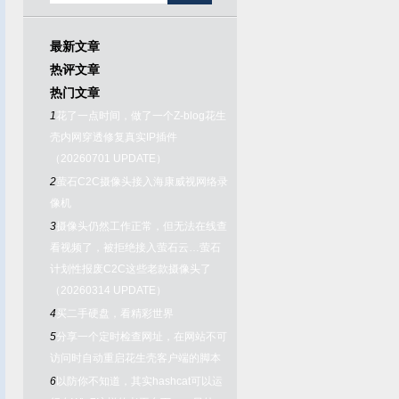
最新文章
热评文章
热门文章
1
花了一点时间，做了一个Z-blog花生
壳内网穿透修复真实IP插件
（20260701 UPDATE）
2
萤石C2C摄像头接入海康威视网络录
像机
3
摄像头仍然工作正常，但无法在线查
看视频了，被拒绝接入萤石云…萤石
计划性报废C2C这些老款摄像头了
（20260314 UPDATE）
4
买二手硬盘，看精彩世界
5
分享一个定时检查网址，在网站不可
访问时自动重启花生壳客户端的脚本
6
以防你不知道，其实hashcat可以运