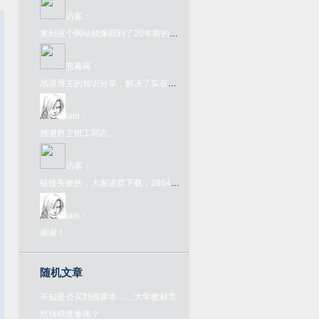
访客
：
来到这个网站就像回到了20年前的互联网一样，太酷了
熊蒋蒋
：
感谢博主的知识分享，解决了实在的问题
lain
：
感谢群主钳工同志。
访客
：
链接失效的，大家进群下载，286445907，欢迎大家来喝茶
lain
：
谢谢！
随机文章
不知是否买到假课本……大学教材竟
然搞错度量衡？