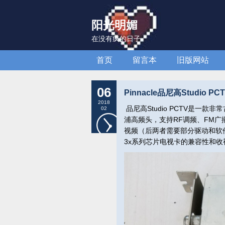
阳光明媚
在没有疯的日子
首页
留言本
旧版网站
06
Pinnacle品尼高Studio 
2018
品尼高Studio PCTV是一款非常
02
浦高频头，支持RF调频、FM广播、A
视频（后两者需要部分驱动和软
3x系列芯片电视卡的兼容性和