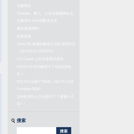
兴趣爱好
Youtube、酷六、土豆等视频网站无
法播放FLASH的解决办法
最近满清闲的~
长路漫漫
ViewURL检测的数据之对应清理办法
（20140121 UPDATE）
CC Cause 上次结束通话原因
GOOGLE DNS解析不了QQ农场地
址？
ES1373 创新CT5805（SB PCI 128
Compaq OEM）
这种机房叫人怎么维护？？累傻小子
呢~！
搜索