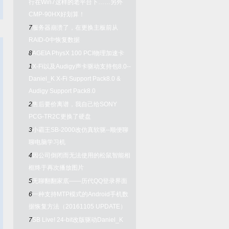
行在Win7这样的老平台下……另外
CMP-90HX好划算！
7
服务器崩溃了，在更换主板前从
RAID-0中恢复数据
8
AGEIA PhysX 100 PCI物理加速卡
1
X-Fi以及Audigy声卡驱动支持包8.0--
Daniel_K X-Fi Support Pack8.0 &
Audigy Support Pack8.0
2
售后要价离谱，我自己给SONY
PCG-TR2C更换了硬盘
3
小霸王SB-2000改仿真软驱--顺便聊
聊电脑学习机
4
因公司倒闭而无法使用的松鼠智能相
框终于再次播放图片
5
无聊翻翻家底——历代QQ登录界面
6
一种支持MTP模式的Android手机数
据恢复方法（20161105 UPDATE）
7
SB Live! 24-bit改版驱动Daniel_K