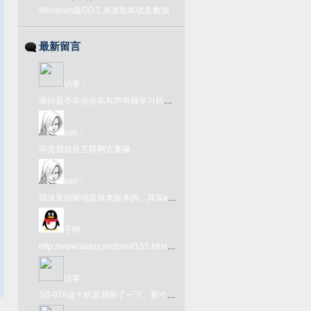
Windows版DD工具读取坏优盘数据
最新留言
访客
：
请问是否有步步高有声电脑学习机语音1号或2号的ROM文件？
lain
：
毕竟我就是互联网古董嘛-.-
lain
：
我这里的驱动是很老版本的。其实kx驱动网上很好下载啊。在github上有kx驱动的下载链接：https://github.com/kxproject/kX-Audio-driver-binaries
子鸭
：
http://www.lainzy.net/post/155.html您好 这个百度网盘链接里面的文件是否还能下载 很难找
访客
：
SB-978这个机器我拆了一下。那个FC转接卡内部其实是一个牛屎版的UM6561，所以那个转接卡本身就是个FC了，插到978上只为了取电和接入手柄键盘吧就。978本体是另一颗牛屎，看不出任何型号。很奇葩的一个主机型号了。