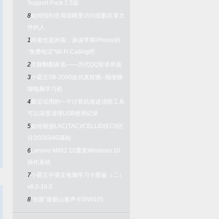
Support Pack 2.5版
8
如何找到在局域网里访问或删共享文
件的人
1
闲着也是闲着，谈谈苹果iPhone的
“免费电话”Wi-Fi Calling吧
2
无聊翻翻家底——历代QQ登录界面
3
小霸王SB-2000改仿真软驱--顺便聊
聊电脑学习机
4
最近试用的一个计算机痕迹清除工具
可以深度清理USB使用记录
5
如何根据LAC(TAC)/CELLID(ECI)区
分2G/3G/4G基站
6
Lenovo MIIX2 10重装Windows 10
操作系统
7
小霸王中英文电脑学习卡图鉴（二）
v8.0-16.0
8
“创新”最新山寨声卡SN0105