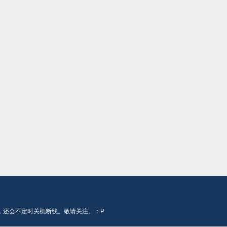
，还会不定时关机断线。敬请关注。：P