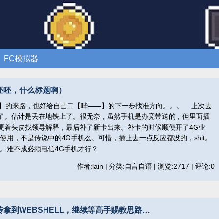
FC模拟器
呸呸，什么标题啊）
】的来路，也好给自己二【哔——】的下一步找准方向。。。 上次去
了。估计是丢在地铁上了。很无奈，虽然手机是办宽带送的，但里面插
硬着头皮找领导解释，最后补了新卡出来。补卡的时候顺便开了4G业
20上使用，不是传说中的4G手机么。可惜，插上去一点反应都没的，shit。
。。难不成必须电信4G手机才行？
作者:lain | 分类:自言自语 | 浏览:2717 | 评论:0
传拿到WEBSHELL，继续等高手赐教思路…