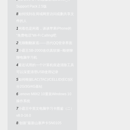
Support Pack 2.5版
8
如何找到在局域网里访问或删共享文
件的人
1
闲着也是闲着，谈谈苹果iPhone的
“免费电话”Wi-Fi Calling吧
2
无聊翻翻家底——历代QQ登录界面
3
小霸王SB-2000改仿真软驱--顺便聊
聊电脑学习机
4
最近试用的一个计算机痕迹清除工具
可以深度清理USB使用记录
5
如何根据LAC(TAC)/CELLID(ECI)区
分2G/3G/4G基站
6
Lenovo MIIX2 10重装Windows 10
操作系统
7
小霸王中英文电脑学习卡图鉴（二）
v8.0-16.0
8
“创新”最新山寨声卡SN0105