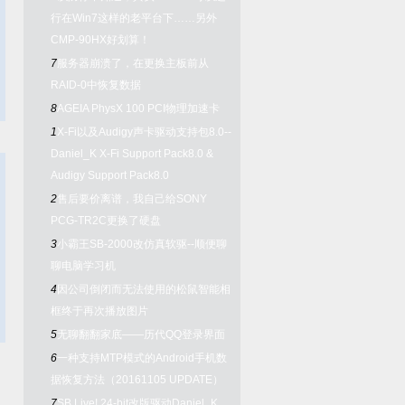
行在Win7这样的老平台下……另外
CMP-90HX好划算！
7
服务器崩溃了，在更换主板前从
RAID-0中恢复数据
8
AGEIA PhysX 100 PCI物理加速卡
1
X-Fi以及Audigy声卡驱动支持包8.0--
Daniel_K X-Fi Support Pack8.0 &
Audigy Support Pack8.0
2
售后要价离谱，我自己给SONY
PCG-TR2C更换了硬盘
3
小霸王SB-2000改仿真软驱--顺便聊
聊电脑学习机
4
因公司倒闭而无法使用的松鼠智能相
框终于再次播放图片
5
无聊翻翻家底——历代QQ登录界面
6
一种支持MTP模式的Android手机数
据恢复方法（20161105 UPDATE）
7
SB Live! 24-bit改版驱动Daniel_K