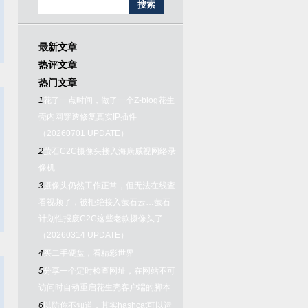
最新文章
热评文章
热门文章
1
花了一点时间，做了一个Z-blog花生
壳内网穿透修复真实IP插件
（20260701 UPDATE）
2
萤石C2C摄像头接入海康威视网络录
像机
3
摄像头仍然工作正常，但无法在线查
看视频了，被拒绝接入萤石云…萤石
计划性报废C2C这些老款摄像头了
（20260314 UPDATE）
4
买二手硬盘，看精彩世界
5
分享一个定时检查网址，在网站不可
访问时自动重启花生壳客户端的脚本
6
以防你不知道，其实hashcat可以运