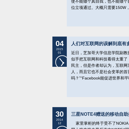
使不能做个真自我，也不能做个
位立项通过。大概只需要150
04
人们对互联网的误解到底有
2015
近日，芝加哥大学信息学院副教授肯塔罗
01
似乎把互联网和科技看得太重了
民主，但是作者却认为，互联网
人，而且它也不是社会变革的首
吗？”“Facebook能促进世
30
三星NOTE4赠送的移动自助换
2014
家里掌柜的终于受不了NOKIA L
12