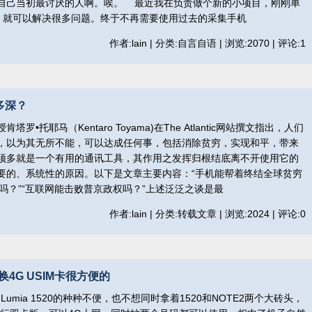
自己当初最讨厌的人啊。唉。 最近我在负责做个新的小项目，刚刚单
W，就可以解决很多问题。终于不再需要使用过去的采集手机
作者:lain | 分类:自言自语 | 浏览:2070 | 评论:1
多深？
•托耶马（Kentaro Toyama)在The Atlantic网站撰文指出，人们
，以为其无所不能，可以达成任何事，包括消除贫穷，实现和平，带来
顶多就是一个有用的通讯工具，其作用之发挥归根结底离不开使用它的
要的、系统性的原因。以下是文章主要内容：“手机能帮着终结全球贫穷
界和平吗？”“互联网能击败普京政权吗？”上述泛泛之谈是最
作者:lain | 分类:转载文章 | 浏览:2024 | 评论:0
4G USIM卡很方便的
umia 1520的种种不便，也不想同时拿着1520和NOTE2两个大砖头，