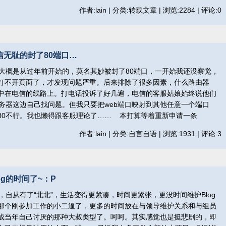
作者:lain | 分类:转载文章 | 浏览:2284 | 评论:0
无耻的封了80端口…
概是从过年前开始的，莫名其妙被封了80端口，一开始我还没察觉，
打不开页面了，才发现问题严重。后来排除了很多因素，什么路由器
中在电信的线路上。打电话投诉了好几遍，电信的客服姑娘始终说他们
务器这边自己找问题。但我只要把web端口映射到其他任意一个端口
80不行。我也懒得跟客服理论了…… 本打算等着重新申请一条
作者:lain | 分类:自言自语 | 浏览:1931 | 评论:3
g的时间了~：P
从有了“北北”，生活变得更紧凑，时间更紧张，更没时间维护Blog
那个刚参加工作的小二逼了，更多的时间放在与领导维护关系和与组员
成当年自己讨厌的那种大叔类型了。呵呵。其实感觉也是挺悲剧的，即