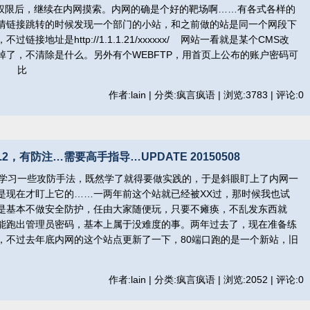
限后，继续在内网摸索。内网的确是个好的靶场啊……有各式各样的
情链接跳转的时候发现一个部门的小站，和之前做的站是同一个网段下
接地址是http://1.1.1.21/xxxxxx/ 网站一看就是某个CMS改
掉了，不清除是什么。另外有个WEBFTP，用首页上公布的账户密码可
。 比
作者:lain | 分类:疯言疯语 | 浏览:3783 | 评论:0
2，有防注…需要高手指导…UPDATE 20150508
学习一些攻防手法，既然学了就得要做实践的，于是斜眼盯上了内网一
9/其实也不是现在才盯上它的……一两年前这个站就已经被XX过，那时候我也试
是基本不做安全防护，任由大家随便玩，只要不瘫痪，不乱发东西就
能跑出管理员密码，基本上属于没难度的事。两年过去了，现在准备练
，不过去年底内网的这个站点更新了一下，80端口跑的是一个新站，旧
作者:lain | 分类:疯言疯语 | 浏览:2052 | 评论:0