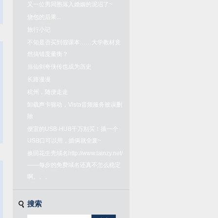
又一位男同胞落入婚姻的泥沼了~
烧包的后果...
旅行小记
不知是否买到假课本……大学教材竟
然搞错度量衡？
当仙剑奇侠传也成为历史
长路漫漫
杭州，随便走走
卸载声卡驱动，Vista音频服务被误删
除
便宜的USB-HUB千万别买！插一个
USB口可以用，插俩就全废~
换回花生壳域名http://www.lainzy.net/
——每步的免费域名还真不怎么稳定
啊。。。
搜索