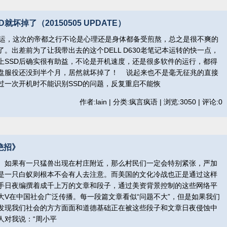
坏掉了（20150505 UPDATE）
运，这次的帝都之行不论是心理还是身体都备受煎熬，总之是很不爽的
。出差前为了让我带出去的这个DELL D630老笔记本运转的快一点，
换上SSD后确实很有助益，不论是开机速度，还是很多软件的运行，都得
盘服役还没到半个月，居然就坏掉了！ 说起来也不是毫无征兆的直接
过一次开机时不能识别SSD的问题，反复重启不能恢
作者:lain | 分类:疯言疯语 | 浏览:3050 | 评论:0
绝招》
如果有一只猛兽出现在村庄附近，那么村民们一定会特别紧张，严加
是一只白蚁则根本不会有人去注意。而美国的文化冷战也正是通过这样
手日夜编撰着成千上万的文章和段子，通过美资背景控制的这些网络平
大V在中国社会广泛传播。每一段篇文章看似“问题不大”，但是如果我们
发现我们社会的方方面面和道德基础正在被这些段子和文章日夜侵蚀中
对我说：“周小平