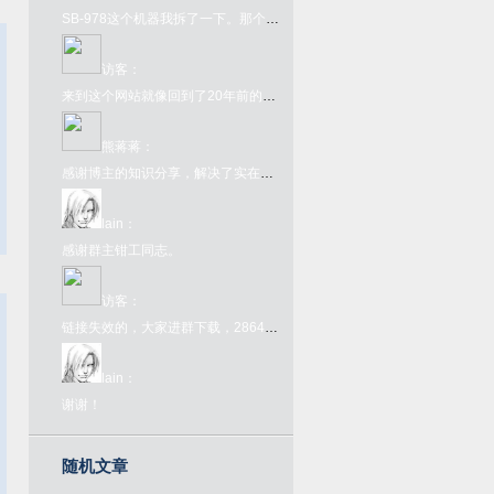
SB-978这个机器我拆了一下。那个FC转接卡内部其实是一个牛屎版的UM6561，所以那个转接卡本身就是个FC了，插到978上只为了取电和接入手柄键盘吧就。978本体是另一颗牛屎，看不出任何型号。很奇葩的一个主机型号了。
访客
：
来到这个网站就像回到了20年前的互联网一样，太酷了
熊蒋蒋
：
感谢博主的知识分享，解决了实在的问题
lain
：
感谢群主钳工同志。
访客
：
链接失效的，大家进群下载，286445907，欢迎大家来喝茶
lain
：
谢谢！
随机文章