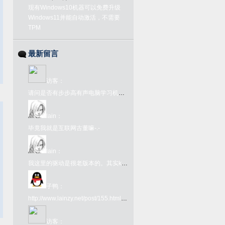
现有Windows10机器可以免费升级
Windows11并能自动激活，不需要
TPM
最新留言
访客
：
请问是否有步步高有声电脑学习机语音1号或2号的ROM文件？
lain
：
毕竟我就是互联网古董嘛-.-
lain
：
我这里的驱动是很老版本的。其实kx驱动网上很好下载啊。在github上有kx驱动的下载链接：https://github.com/kxproject/kX-Audio-driver-binaries
子鸭
：
http://www.lainzy.net/post/155.html您好 这个百度网盘链接里面的文件是否还能下载 很难找
访客
：