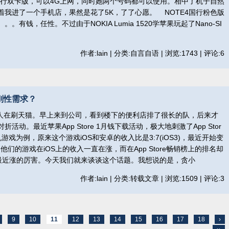
国行双卡版，可以4G上网，同时她两个号码都可以使用。相中了机子自然
我进了一个手机店，果然是花了5K，了了心愿。 NOTE4国行粉色版
有钱，任性。不过由于NOKIA Lumia 1520学苹果玩起了Nano-SI
作者:lain | 分类:自言自语 | 浏览:1743 | 评论:6
刚性需求？
的人在刷天猫。早上来到公司，看到楼下的便利店排了很长的队，后来才
动。最近苹果App Store 1月钱下载活动，极大地刺激了App Stor
戏为例，原来这个游戏iOS和安卓的收入比是3:7(iOS3)，最近开始变
他们的游戏在iOS上的收入一直在涨，而在App Store畅销榜上的排名却
入最近涨的厉害。今天我们就来谈谈这个话题。我想说的是，贪小
作者:lain | 分类:转载文章 | 浏览:1509 | 评论:3
9
10
11
12
13
14
15
16
17
18
›