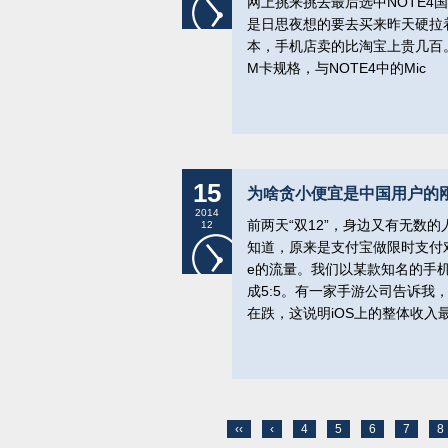
网上挑来挑去最后选中NOTE4
是日思夜想的要去买来昨天硬拉着
本，手机店卖的比淘宝上贵几百。。。
M卡规格，与NOTE4中的Mic
15
为啥贪小便宜是中国用户的
2014
前两天“双12”，身边又有无数
12
知道，原来是支付宝做限时支付对折活
e的流量。我们以某款知名的手机游
成5:5。有一家手游公司告诉我，
在跌，这说明iOS上的整体收
‹‹
‹
4
5
6
7
8