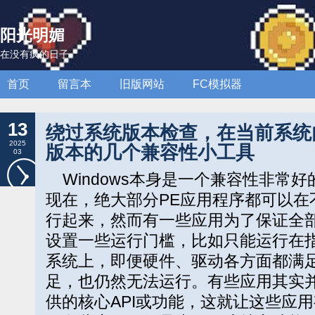
阳光明媚
在没有疯的日子
首页
留言本
旧版网站
FC模拟器
13
绕过系统版本检查，在当前系统内
2025
版本的几个兼容性小工具
03
Windows本身是一个兼容性非常好的
现在，绝大部分PE应用程序都可以在不
行起来，然而有一些应用为了保证全
设置一些运行门槛，比如只能运行在指定
系统上，即便硬件、驱动各方面都满
足，也仍然无法运行。有些应用其实
供的核心API或功能，这就让这些应