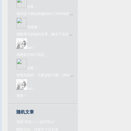
访客
：
来到这个网站就像回到了20年前的互联网一样，太酷了
熊蒋蒋
：
感谢博主的知识分享，解决了实在的问题
lain
：
感谢群主钳工同志。
访客
：
链接失效的，大家进群下载，286445907，欢迎大家来喝茶
lain
：
谢谢！
随机文章
系统“优化”——适可而止!
网络日志，代替不了日记本