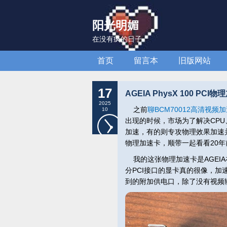
阳光明媚
在没有疯的日子
首页
留言本
旧版网站
17
AGEIA PhysX 100 PCI
2025
之前
聊BCM70012高清视
10
出现的时候，市场为了解决CP
加速，有的则专攻物理效果加速
物理加速卡，顺带一起看看20年
我的这张物理加速卡是AGEIA在200
分PCI接口的显卡真的很像，
到的附加供电口，除了没有视频