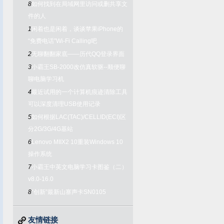
8
如何找到在局域网里访问或删共享文
件的人
1
闲着也是闲着，谈谈苹果iPhone的
“免费电话”Wi-Fi Calling吧
2
无聊翻翻家底——历代QQ登录界面
3
小霸王SB-2000改仿真软驱--顺便聊
聊电脑学习机
4
最近试用的一个计算机痕迹清除工具
可以深度清理USB使用记录
5
如何根据LAC(TAC)/CELLID(ECI)区
分2G/3G/4G基站
6
Lenovo MIIX2 10重装Windows 10
操作系统
7
小霸王中英文电脑学习卡图鉴（二）
v8.0-16.0
8
“创新”最新山寨声卡SN0105
友情链接