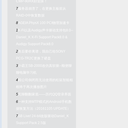
CMP-90HX好划算！
7
服务器崩溃了，在更换主板前从
RAID-0中恢复数据
8
AGEIA PhysX 100 PCI物理加速卡
1
X-Fi以及Audigy声卡驱动支持包8.0--
Daniel_K X-Fi Support Pack8.0 &
Audigy Support Pack8.0
2
售后要价离谱，我自己给SONY
PCG-TR2C更换了硬盘
3
小霸王SB-2000改仿真软驱--顺便聊
聊电脑学习机
4
因公司倒闭而无法使用的松鼠智能相
框终于再次播放图片
5
无聊翻翻家底——历代QQ登录界面
6
一种支持MTP模式的Android手机数
据恢复方法（20161105 UPDATE）
7
SB Live! 24-bit改版驱动Daniel_K
Support Pack 2.5版