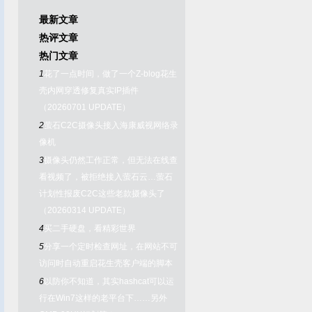
最新文章
热评文章
热门文章
1
花了一点时间，做了一个Z-blog花生
壳内网穿透修复真实IP插件
（20260701 UPDATE）
2
萤石C2C摄像头接入海康威视网络录
像机
3
摄像头仍然工作正常，但无法在线查
看视频了，被拒绝接入萤石云…萤石
计划性报废C2C这些老款摄像头了
（20260314 UPDATE）
4
买二手硬盘，看精彩世界
5
分享一个定时检查网址，在网站不可
访问时自动重启花生壳客户端的脚本
6
以防你不知道，其实hashcat可以运
行在Win7这样的老平台下……另外