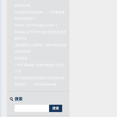
烧包的后果...
不知是否买到假课本……大学教材竟
然搞错度量衡？
WinXP上终于可以建立exFAT了
Realtek AC'97声卡音效管理员使用手
册及FAQ
连续遭遇点儿背事件…IBM R40e笔记
本硬盘故障
长路漫漫
一种不易被他人更改的修改IE主页的
方法
终于发现设备管理器内可以利用来造
假的地方……FriendlyName值
搜索