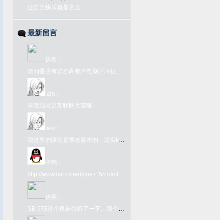
让自己快乐就是意义
最新留言
访客
：
请问是否有步步高有声电脑学习机语音1号或2号的ROM文件？
lain
：
毕竟我就是互联网古董嘛-.-
lain
：
我这里的驱动是很老版本的。其实kx驱动网上很好下载啊。在github上有kx驱动的下载链接：https://github.com/kxproject/kX-Audio-driver-binaries
子鸭
：
http://www.lainzy.net/post/155.html您好 这个百度网盘链接里面的文件是否还能下载 很难找
访客
：
SB-978这个机器我拆了一下。那个FC转接卡内部其实是一个牛屎版的UM6561，所以那个转接卡本身就是个FC了，插到978上只为了取电和接入手柄键盘吧就。978本体是另一颗牛屎，看不出任何型号。很奇葩的一个主机型号了。