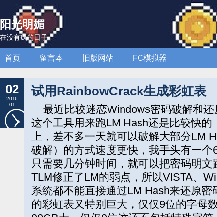
阳光明媚
在没有疯的日子
首页
留言本
旧版网站
FC模拟器
02
试用RainbowCrack生成彩虹表
2016
01
最近比较迷恋Windows密码破解和还原，
这个工具用来跑LM Hash还是比较快
上，差不多一天就可以破解大部分LM H
破解）的方式速度更快，我手头有一个64
只需要几分钟时间，就可以把密码明文
TLM修正了LM的弱点，所以VISTA、Win
系统都不能直接通过LM Hash来还原密
的彩虹表又特别巨大，仅仅9位的字母