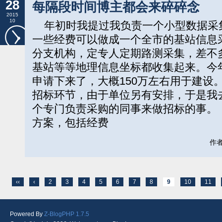
28
每隔段时间博主都会来碎碎念
2015
10
年初时我提过我负责一个小型数据采
一些经费可以做成一个全市的基站信息
分支机构，定专人定期路测采集，差不
基站等等地理信息坐标都收集起来。今
申请下来了，大概150万左右用于建设
招标环节，由于单位另有安排，于是我
个专门负责采购的同事来做招标的事。
方案，包括经费
作者:
‹‹
‹
2
3
4
5
6
7
8
9
10
11
Powered By
Z-BlogPHP 1.7.5