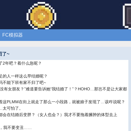
FC模拟器
沼了~
了2年吧？着什么急呢？
足的人一样这么早结婚呢？
码不能下班有家不归了吧~
有没有女朋友？”难道要告诉她“我结婚了！”？HOHO…那岂不是让大家都
着这PLMM在街上就走了那么一小段路，就被娘子发现了…该咋说呢？
…太可怕了。
都会在结婚后变胖？（女人也会？）我才不要拖着臃肿的体型去上
轻，我不要变丑……