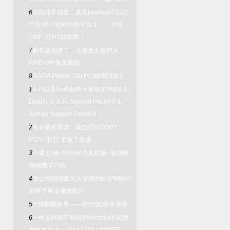
6
以防你不知道，其实hashcat可以运
行在Win7这样的老平台下……另外
CMP-90HX好划算！
7
服务器崩溃了，在更换主板前从
RAID-0中恢复数据
8
AGEIA PhysX 100 PCI物理加速卡
1
X-Fi以及Audigy声卡驱动支持包8.0--
Daniel_K X-Fi Support Pack8.0 &
Audigy Support Pack8.0
2
售后要价离谱，我自己给SONY
PCG-TR2C更换了硬盘
3
小霸王SB-2000改仿真软驱--顺便聊
聊电脑学习机
4
因公司倒闭而无法使用的松鼠智能相
框终于再次播放图片
5
无聊翻翻家底——历代QQ登录界面
6
一种支持MTP模式的Android手机数