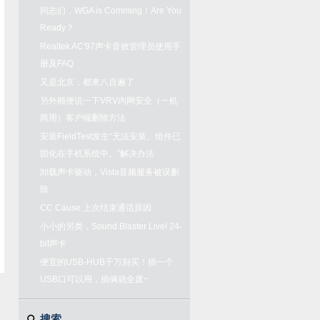
同志们，WGA is Comming！Are You
Ready？
Realtek AC'97声卡音效管理员使用手
册及FAQ
又是北京，都来八百遍了
另外顺便说一下VRV内网安全（一机
两用）客户端删除方法
安装FieldTest发生“无法安装。组件已
固化在手机系统中。”解决办法
卸载声卡驱动，Vista音频服务被误删
除
CC Cause 上次结束通话原因
小小的另类，Sound Blaster Live! 24-
bit声卡
便宜的USB-HUB千万别买！插一个
USB口可以用，插俩就全废~
搜索