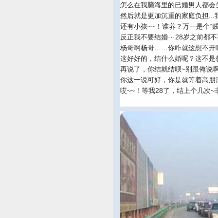
怎么在我脑海里的已婚男人都会
然后就是更加沉重的家庭负担..
还有小孩~~！谁养？万一是个“贱
反正我不要结婚···28岁之前都
杨哥啊杨哥……你咋就这想不开
这好好的，结什么婚呢？这不是
再说了，你结就结呗~别跟俺说啊
你这一说可好，你是就等着高朋
哎~~！等我28了，结上个几次