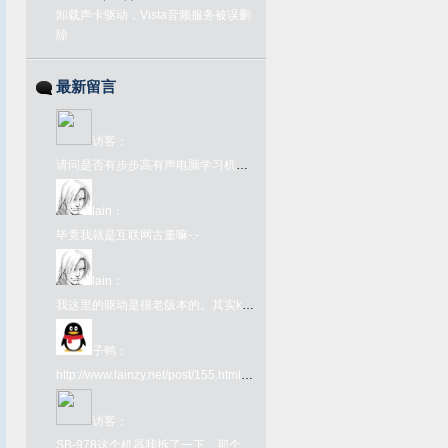
卸载声卡驱动，Vista音频服务被误删
除
最新留言
访客
：
请问是否有步步高有声电脑学习机语音1号或2号的ROM文件？
lain
：
毕竟我就是互联网古董嘛-.-
lain
：
我这里的驱动是很老版本的。其实kx驱动网上很好下载啊。在github上有kx驱动的下载链接：https://github.com/kxproject/kX-Audio-driver-binaries
子鸭
：
http://www.lainzy.net/post/155.html您好 这个百度网盘链接里面的文件是否还能下载 很难找
访客
：
SB-978这个机器我拆了一下。那个FC转接卡内部其实是一个牛屎版的UM6561，所以那个转接卡本身就是个FC了，插到978上只为了取电和接入手柄键盘吧就。978本体是另一颗牛屎，看不出任何型号。很奇葩的一个主机型号了。