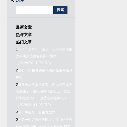
最新文章
热评文章
热门文章
1
花了一点时间，做了一个Z-blog花生
壳内网穿透修复真实IP插件
（20260701 UPDATE）
2
萤石C2C摄像头接入海康威视网络录
像机
3
摄像头仍然工作正常，但无法在线查
看视频了，被拒绝接入萤石云…萤石
计划性报废C2C这些老款摄像头了
（20260314 UPDATE）
4
买二手硬盘，看精彩世界
5
分享一个定时检查网址，在网站不可
访问时自动重启花生壳客户端的脚本