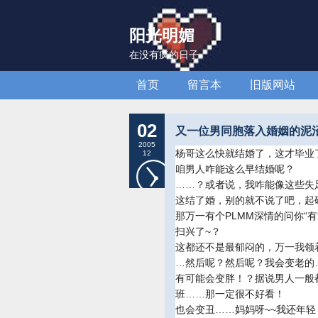
阳光明媚
在没有疯的日子
首页
留言本
旧版网站
02
又一位男同胞落入婚姻的泥
2005
杨哥这么快就结婚了，这才毕业
12
咱男人咋能这么早结婚呢？
……？或者说，我咋能像这些失
这结了婚，别的就不说了吧，起
那万一有个PLMM深情的问你“
扫兴了~？
这都还不是最郁闷的，万一我领
…然后呢？然后呢？我会变老的
有可能会变胖！？据说男人一般
班……那一定很不好看！
也会变丑……妈妈呀~~我还年