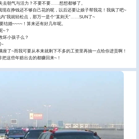
失去朝气与活力？不要不要……想想都够了。
.我现在挣钱还不够自己花的呢，以后还要让娘子帮我花！我疯了吧~
内”我就轻松点，那万一是个“某则天”……SUN了~
不要结婚~~~~！算来还有好几年呢。
呢~？
教坏小孩子么？
~
满座了~而我可要从本来就剩下不多的工资里再抽一点给你进贡啊！
~非把这些年赔出去的都赚回来~！