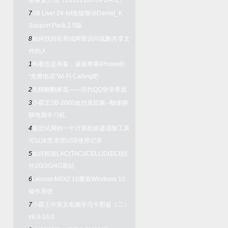
据恢复方法（20161105 UPDATE）
7
SB Live! 24-bit改版驱动Daniel_K
Support Pack 2.5版
8
如何找到在局域网里访问或删共享文
件的人
1
闲着也是闲着，谈谈苹果iPhone的
“免费电话”Wi-Fi Calling吧
2
无聊翻翻家底——历代QQ登录界面
3
小霸王SB-2000改仿真软驱--顺便聊
聊电脑学习机
4
最近试用的一个计算机痕迹清除工具
可以深度清理USB使用记录
5
如何根据LAC(TAC)/CELLID(ECI)区
分2G/3G/4G基站
6
Lenovo MIIX2 10重装Windows 10
操作系统
7
小霸王中英文电脑学习卡图鉴（二）
v8.0-16.0