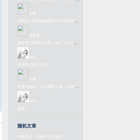
访客
：
来到这个网站就像回到了20年前的互联网一样，太酷了
熊蒋蒋
：
感谢博主的知识分享，解决了实在的问题
lain
：
感谢群主钳工同志。
访客
：
链接失效的，大家进群下载，286445907，欢迎大家来喝茶
lain
：
谢谢！
随机文章
网络日志，代替不了日记本