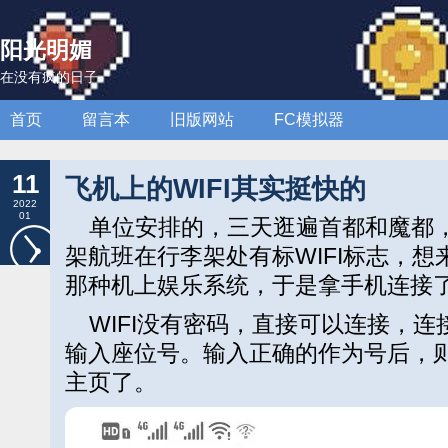
阳光明媚
在没有疯的日子
首页
留言本
旧版网站
FC模拟器
11
飞机上的WIFI其实挺快的
2022
01
单位安排的，三天逛遍首都和魔都，
架航班在行李架处有标WIFI标志，
那种机上娱乐系统，于是拿手机连接
WIFI没有密码，直接可以连接，连
输入座位号。输入正确的作为号后，
主页了。