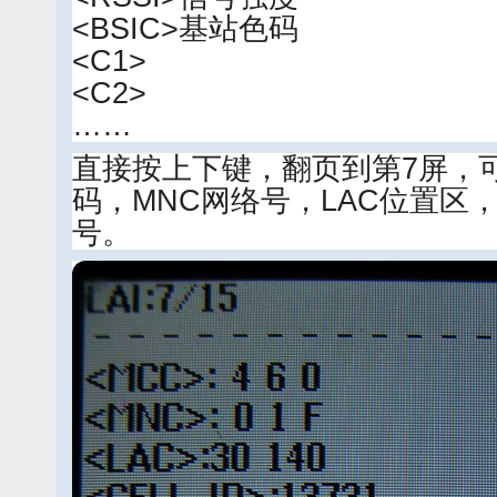
<BSIC>基站色码
<C1>
<C2>
……
直接按上下键，翻页到第7屏，
码，MNC网络号，LAC位置区，以
号。