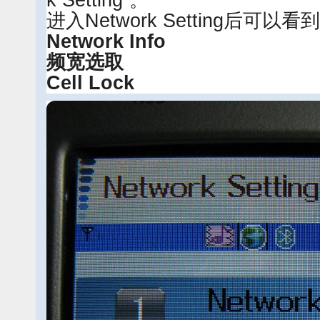
k Setting”。
进入Network Setting后可
Network Info
频宽选取
Cell Lock