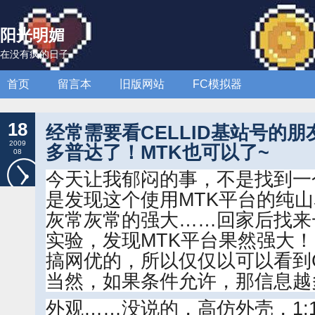
阳光明媚
在没有疯的日子
首页
留言本
旧版网站
FC模拟器
18
经常需要看CELLID基站号的
2009
多普达了！MTK也可以了~
08
今天让我郁闷的事，不是找到一
是发现这个使用MTK平台的纯
灰常灰常的强大……回家后找来
实验，发现MTK平台果然强大
搞网优的，所以仅仅以可以看到C
当然，如果条件允许，那信息越
外观……没说的，高仿外壳，1: