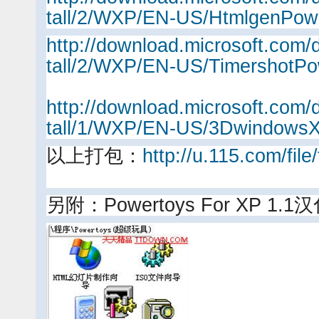
tall/2/WXP/EN-US/HtmlgenPow
http://download.microsoft.com/
tall/2/WXP/EN-US/TimershotPo
http://download.microsoft.com/
tall/1/WXP/EN-US/3DwindowsX
以上打包：
http://u.115.com/fil
另附：Powertoys For XP 1.1