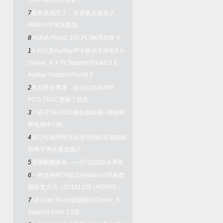
CMP-90HX好划算！
7
服务器崩溃了，在更换主板前从
RAID-0中恢复数据
8
AGEIA PhysX 100 PCI物理加速卡
1
X-Fi以及Audigy声卡驱动支持包8.0--
Daniel_K X-Fi Support Pack8.0 &
Audigy Support Pack8.0
2
售后要价离谱，我自己给SONY
PCG-TR2C更换了硬盘
3
小霸王SB-2000改仿真软驱--顺便聊
聊电脑学习机
4
因公司倒闭而无法使用的松鼠智能相
框终于再次播放图片
5
无聊翻翻家底——历代QQ登录界面
6
一种支持MTP模式的Android手机数
据恢复方法（20161105 UPDATE）
7
SB Live! 24-bit改版驱动Daniel_K
Support Pack 2.5版