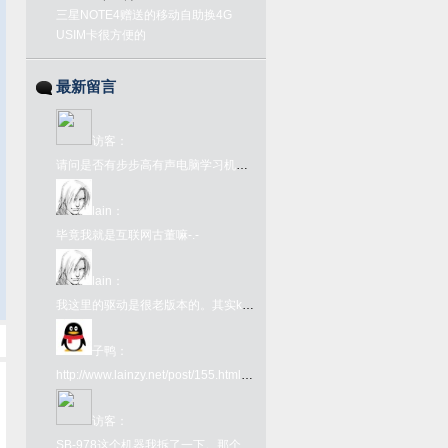
三星NOTE4赠送的移动自助换4G
USIM卡很方便的
最新留言
访客
：
请问是否有步步高有声电脑学习机语音1号或2号的ROM文件？
lain
：
毕竟我就是互联网古董嘛-.-
lain
：
我这里的驱动是很老版本的。其实kx驱动网上很好下载啊。在github上有kx驱动的下载链接：https://github.com/kxproject/kX-Audio-driver-binaries
子鸭
：
http://www.lainzy.net/post/155.html您好 这个百度网盘链接里面的文件是否还能下载 很难找
访客
：
SB-978这个机器我拆了一下。那个FC转接卡内部其实是一个牛屎版的UM6561，所以那个转接卡本身就是个FC了，插到978上只为了取电和接入手柄键盘吧就。978本体是另一颗牛屎，看不出任何型号。很奇葩的一个主机型号了。