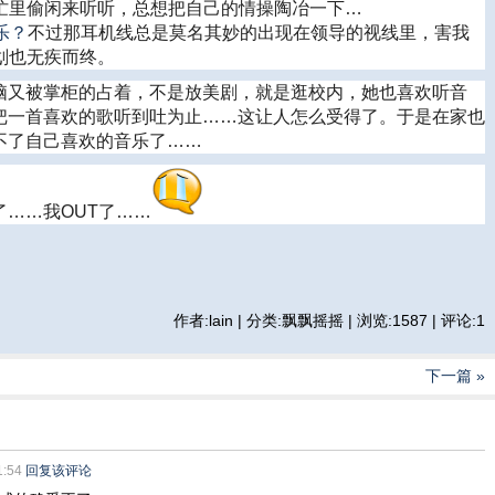
忙里偷闲来听听，总想把自己的情操陶冶一下…
不过那耳机线总是莫名其妙的出现在领导的视线里，害我
划也无疾而终。
又被掌柜的占着，不是放美剧，就是逛校内，她也喜欢听音
把一首喜欢的歌听到吐为止……这让人怎么受得了。于是在家也
不了自己喜欢的音乐了……
……我OUT了……
作者:lain | 分类:飘飘摇摇 | 浏览:1587 | 评论:1
下一篇 »
1:54
回复该评论