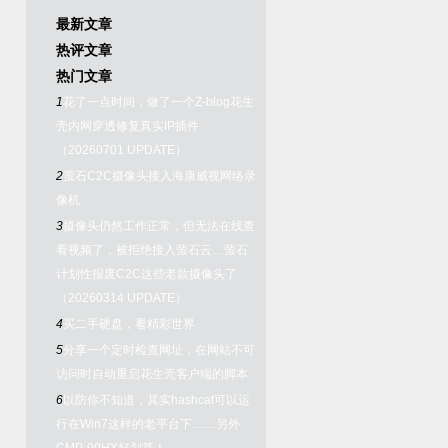
最新文章
热评文章
热门文章
1
花了一点时间，做了一个Z-blog花生
壳内网穿透修复真实IP插件
（20260701 UPDATE）
2
萤石C2C摄像头接入海康威视网络录
像机
3
摄像头仍然工作正常，但无法在线查
看视频了，被拒绝接入萤石云…萤石
计划性报废C2C这些老款摄像头了
（20260314 UPDATE）
4
买二手硬盘，看精彩世界
5
分享一个定时检查网址，在网站不可
访问时自动重启花生壳客户端的脚本
6
以防你不知道，其实hashcat可以运
行在Win7这样的老平台下……另外