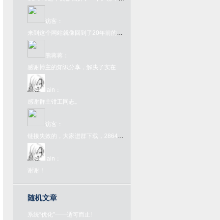
访客
：
来到这个网站就像回到了20年前的互联网一样，太酷了
熊蒋蒋
：
感谢博主的知识分享，解决了实在的问题
lain
：
感谢群主钳工同志。
访客
：
链接失效的，大家进群下载，286445907，欢迎大家来喝茶
lain
：
谢谢！
随机文章
系统“优化”——适可而止!