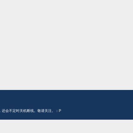
，还会不定时关机断线。敬请关注。：P