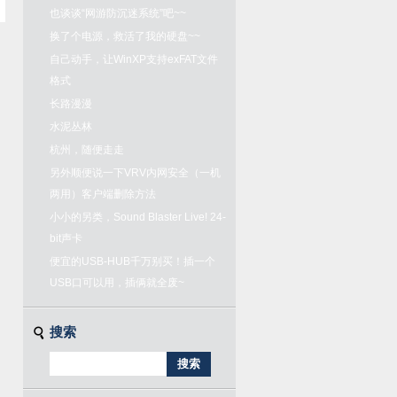
也谈谈“网游防沉迷系统”吧~~
换了个电源，救活了我的硬盘~~
自己动手，让WinXP支持exFAT文件
格式
长路漫漫
水泥丛林
杭州，随便走走
另外顺便说一下VRV内网安全（一机
两用）客户端删除方法
小小的另类，Sound Blaster Live! 24-
bit声卡
便宜的USB-HUB千万别买！插一个
USB口可以用，插俩就全废~
搜索