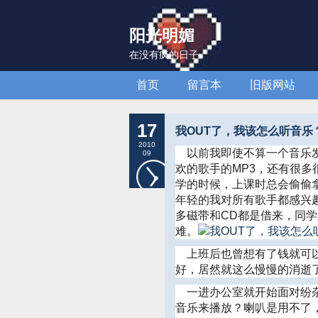
阳光明媚
在没有疯的日子
首页
留言本
旧版网站
17
我OUT了，我该怎么听音乐
2010
以前我即使不算一个音乐发
09
欢的歌手的MP3，还有很多
学的时候，上课时总会偷偷
年轻的我对所有歌手都感兴
多磁带和CD都是借来，同
难。
上班后也曾想有了钱就可以
好，居然就这么慢慢的消逝
一进办公室就开始面对纷杂
音乐来播放？喇叭是用不了