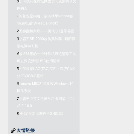
8
如何找到在局域网里访问或删共享文
件的人
1
闲着也是闲着，谈谈苹果iPhone的
“免费电话”Wi-Fi Calling吧
2
无聊翻翻家底——历代QQ登录界面
3
小霸王SB-2000改仿真软驱--顺便聊
聊电脑学习机
4
最近试用的一个计算机痕迹清除工具
可以深度清理USB使用记录
5
如何根据LAC(TAC)/CELLID(ECI)区
分2G/3G/4G基站
6
Lenovo MIIX2 10重装Windows 10
操作系统
7
小霸王中英文电脑学习卡图鉴（二）
v8.0-16.0
8
“创新”最新山寨声卡SN0105
友情链接