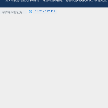
因为用的是花生壳内网穿透，网速相当不稳定，还会不定时关机断线。敬请关注
18.219.112.111
客户端IP地址为：
4