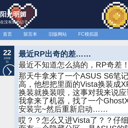
阳光明媚
在没有疯的日子
首页
留言本
旧版网站
FC模拟器
22
最近RP出奇的差……
2008
11
最近不知道怎么搞的，RP奇差
那天牛拿来了一个ASUS S6
高，他想把里面的Vista换装成X
换装就换装呗，这事对我来说应
我拿来了机器，找了一个Ghost
安装完~然后重新启动……
哎？？怎么又进Vista了？？仔