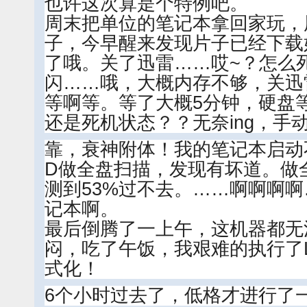
也许这次算是个特例吧。
周末把单位的笔记本拿回家玩，
子，今早醒来发现片子已经下载
了哦。关了迅雷……哎~？怎么
闪……哦，大概内存不够，关迅
等啊等。等了大概5分钟，硬盘
还是死机状态？？无奈ing，手
靠，衰神附体！我的笔记本启动
D做全盘扫描，发现有坏道。做
测到53%过不去。……啊啊啊
记本啊。
最后倒腾了一上午，这机器都无
闷，吃了午饭，我艰难的执行了L
式化！
6个小时过去了，低格才进行了