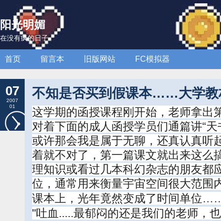
阳光明媚
在没有疯的日子
首页
留言本
旧版网站
FC模拟器
07
不知是否买到假课本……大学教
2007
01
这学期的函授课程刚开始，老师拿出
对着下面的成人函授学员们通篇讲“天
或许那会我是属于无聊，还真认真听
着就不对了，第一篇课文就出来这么
理知识或看过几本科幻杂志的朋友都应
位，通常用来衡量宇宙空间很大范围
课本上，光年竟然变成了时间单位……"2
"吐血.....最郁闷的还是我们的老师