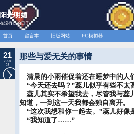
阳光明媚
在没有疯的日子
首页
留言本
旧版网站
FC模拟器
21
那些与爱无关的事情
2006
02
清晨的小雨催促着还在睡梦中的人
“今天还去吗？”蕊儿似乎有些不太
蕊儿其实不希望我去，尽管我与蕊儿
知道，一到这一天我都会独自离开。
“这次我想和你一起去。”蕊儿好像
“我知道了……”