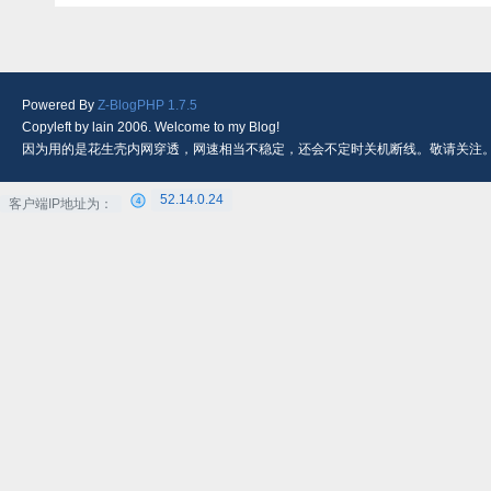
Powered By
Z-BlogPHP 1.7.5
Copyleft by lain 2006. Welcome to my Blog!
因为用的是花生壳内网穿透，网速相当不稳定，还会不定时关机断线。敬请关注
52.14.0.24
客户端IP地址为：
4