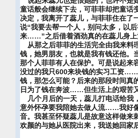
说起来蕊儿也是恨她的，也许不是她
童话般会继续下去，可菲菲却把童话
决定，我离开了蕊儿，与菲菲住在了
说“我要去帮一个人，别问太多，以
来……”之后借着酒劲真的在蕊儿身
从那之后菲菲的生活完全由我来料
钱，她男朋友，也就是我有钱还他。
那个人菲菲有人在保护。可是说起来
没过的我只600来块钱的实习工资…
钱，那怎么可能？后来的那段时间真
日为了钱在奔波……但生活上的艰苦
几个月后的一天，蕊儿打电话给我，
意外怀孕要我陪她去做人流……我好
音。我甚至怀疑蕊儿是故意这样做来
欢颜的与她从医院出来，我送她回家