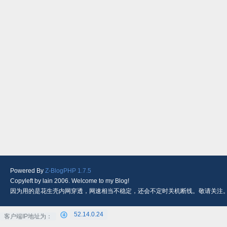
Powered By
Z-BlogPHP 1.7.5
Copyleft by lain 2006. Welcome to my Blog!
因为用的是花生壳内网穿透，网速相当不稳定，还会不定时关机断线。敬请关注
52.14.0.24
客户端IP地址为：
4