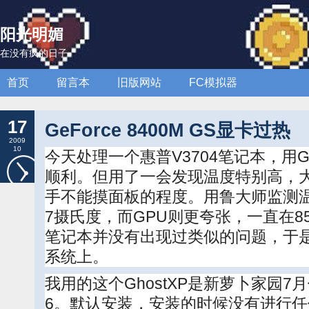
阳光明媚
在没有疯的日子
首页
留言本
旧版网站
FC模拟器
17
GeForce 8400M GS显卡过热
2009
10
今天处理一个惠普V3704笔记本，用G
顺利。但用了一会发现温度特别高，
手不能摸面板的程度。用鲁大师监测温
7摄氏度，而GPU则更夸张，一直在
笔记本并没有出现过类似的问题，于
系统上。
我用的这个GhostXP是新萝卜家园7
6。默认安装，安装的时候没有进行