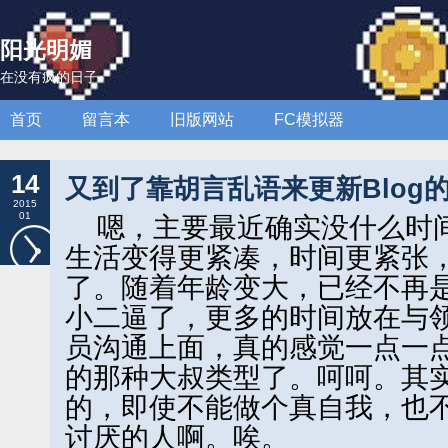
阳光明媚
在没有疯的日子
首页
留言本
旧版网站
FC模拟器
14
又到了靠胡言乱语来更新Blog
2015
01
嗯，主要最近确实没什么时间
生活变得更紧凑，时间更紧张，
了。随着年龄变大，已经不再
小二逼了，更多的时间放在与
员沟通上面，真的感觉一点一
的那种大叔类型了。呵呵。其
的，即使不能做个真自我，也
讨厌的人啊。唉。