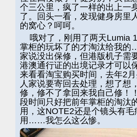
个三公里，疯了一样的出上一
了。回头一看，发现健身房里
的窝心？呵呵。
哦对了，刚用了两天Lumia 
掌柜的玩坏了的才淘汰给我的…去N
家说没出保修，但港版机子需
港澳通行证的出境记录才可以
来看看淘宝购买时间，去年2
人家说要寄回去处理，想了想
修，修不了拿回来我自己修！
段时间只好把前年掌柜的淘汰的
用，这NOTE2还是个镜头有
用……我怎么这么惨。