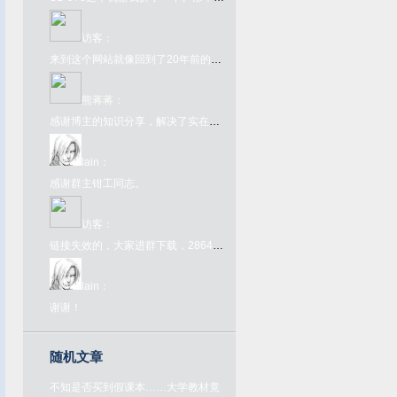
访客
：
来到这个网站就像回到了20年前的互联网一样，太酷了
熊蒋蒋
：
感谢博主的知识分享，解决了实在的问题
lain
：
感谢群主钳工同志。
访客
：
链接失效的，大家进群下载，286445907，欢迎大家来喝茶
lain
：
谢谢！
随机文章
不知是否买到假课本……大学教材竟