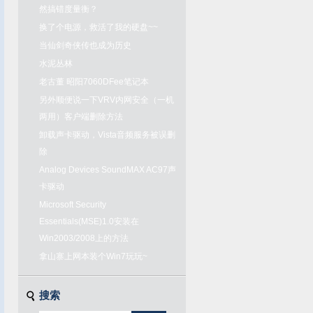
然搞错度量衡？
换了个电源，救活了我的硬盘~~
当仙剑奇侠传也成为历史
水泥丛林
老古董 昭阳7060DFee笔记本
另外顺便说一下VRV内网安全（一机
两用）客户端删除方法
卸载声卡驱动，Vista音频服务被误删
除
Analog Devices SoundMAX AC97声
卡驱动
Microsoft Security
Essentials(MSE)1.0安装在
Win2003/2008上的方法
拿山寨上网本装个Win7玩玩~
搜索