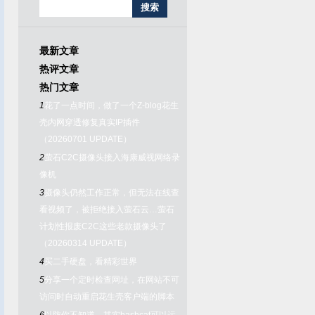
最新文章
热评文章
热门文章
1
花了一点时间，做了一个Z-blog花生
壳内网穿透修复真实IP插件
（20260701 UPDATE）
2
萤石C2C摄像头接入海康威视网络录
像机
3
摄像头仍然工作正常，但无法在线查
看视频了，被拒绝接入萤石云…萤石
计划性报废C2C这些老款摄像头了
（20260314 UPDATE）
4
买二手硬盘，看精彩世界
5
分享一个定时检查网址，在网站不可
访问时自动重启花生壳客户端的脚本