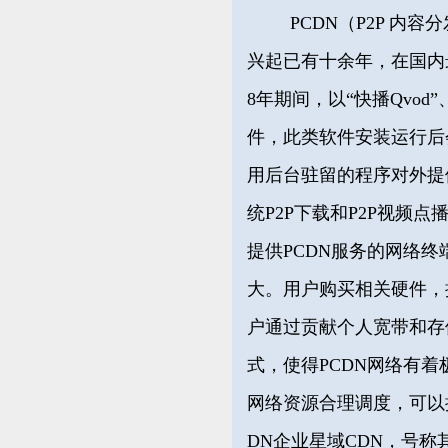
PCDN（P2P 内
兴起已有十余年
，在国内
8年期间，以“快播Qvod”
件，此类软件安装运行后
用后台驻留的程序对外提供
统P2P下载和P2P视频
提供PCDN服务的
网络终
大。
用户购买相关硬件，
户通过贡献个人宽带和存
式，使得PCDN网络有着
网络资源合理调度，可以
DN
企业星域CDN，
号称