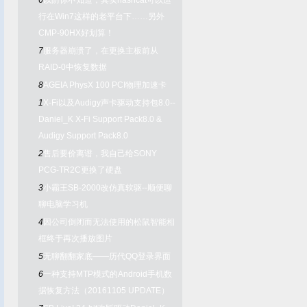
6
以防你不知道，其实hashcat可以运
行在Win7这样的老平台下……另外
CMP-90HX好划算！
7
服务器崩溃了，在更换主板前从
RAID-0中恢复数据
8
AGEIA PhysX 100 PCI物理加速卡
1
X-Fi以及Audigy声卡驱动支持包8.0--
Daniel_K X-Fi Support Pack8.0 &
Audigy Support Pack8.0
2
售后要价离谱，我自己给SONY
PCG-TR2C更换了硬盘
3
小霸王SB-2000改仿真软驱--顺便聊
聊电脑学习机
4
因公司倒闭而无法使用的松鼠智能相
框终于再次播放图片
5
无聊翻翻家底——历代QQ登录界面
6
一种支持MTP模式的Android手机数
据恢复方法（20161105 UPDATE）