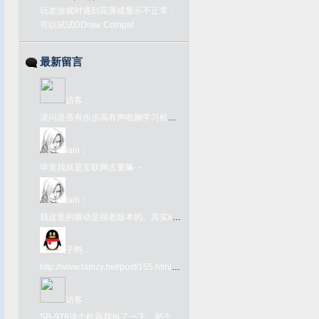
玩老游戏时遇到花屏或显示不正常，
可以试试DDraw Compat
最新留言
访客
：
请问是否有步步高有声电脑学习机语音1号或2号的ROM文件？
lain
：
毕竟我就是互联网古董嘛-.-
lain
：
我这里的驱动是很老版本的。其实kx驱动网上很好下载啊。在github上有kx驱动的下载链接：https://github.com/kxproject/kX-Audio-driver-binaries
子鸭
：
http://www.lainzy.net/post/155.html您好 这个百度网盘链接里面的文件是否还能下载 很难找
访客
：
SB-978这个机器我拆了一下。那个FC转接卡内部其实是一个牛屎版的UM6561，所以那个转接卡本身就是个FC了，插到978上只为了取电和接入手柄键盘吧就。978本体是另一颗牛屎，看不出任何型号。很奇葩的一个主机型号了。