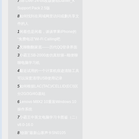
7
SB Live! 24-bit改版驱动Daniel_K
Support Pack 2.5版
8
如何找到在局域网里访问或删共享文
件的人
1
闲着也是闲着，谈谈苹果iPhone的
“免费电话”Wi-Fi Calling吧
2
无聊翻翻家底——历代QQ登录界面
3
小霸王SB-2000改仿真软驱--顺便聊
聊电脑学习机
4
最近试用的一个计算机痕迹清除工具
可以深度清理USB使用记录
5
如何根据LAC(TAC)/CELLID(ECI)区
分2G/3G/4G基站
6
Lenovo MIIX2 10重装Windows 10
操作系统
7
小霸王中英文电脑学习卡图鉴（二）
v8.0-16.0
8
“创新”最新山寨声卡SN0105