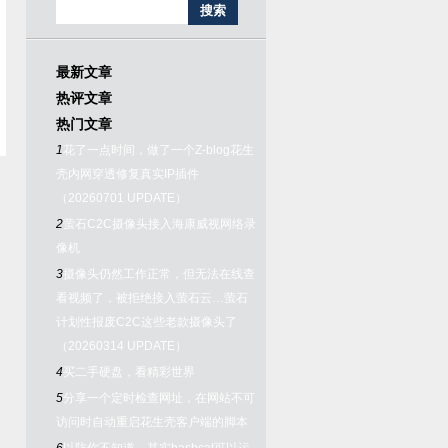
最新文章
热评文章
热门文章
1
花了一点时间，做了一个Z-blog花生
壳内网穿透修复真实IP插件
（20260701 UPDATE）
2
萤石C2C摄像头接入海康威视网络录
像机
3
摄像头仍然工作正常，但无法在线查
看视频了，被拒绝接入萤石云…萤石
计划性报废C2C这些老款摄像头了
（20260314 UPDATE）
4
买二手硬盘，看精彩世界
5
分享一个定时检查网址，在网站不可
访问时自动重启花生壳客户端的脚本