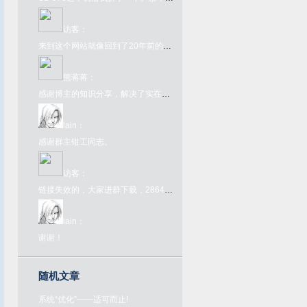
访客
：
来到这个网站就像回到了20年前的互联网一样，太酷了
熊蒋蒋
：
感谢博主的知识分享，解决了实在的问题
lain
：
感谢群主钳工同志。
访客
：
链接失效的，大家进群下载，286445907，欢迎大家来喝茶
lain
：
谢谢！
随机文章
系统“优化”——适可而止!