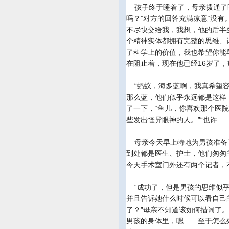
孩子终于睡着了，母亲拨通了医
吗？”对方的回答充满凉意“没有
不尽快交给我，我想，他的后半生
个精神实体都拥有完整的思维、
了科学上的价值，我也希望你能
在阻止着，现在他已经16岁了，
“蚂蚁，海多蓝啊，我真希望容入
那么蓝，他们似乎永远都是这样
了一下，“鱼儿，你喜欢那个医院
些发出怪异眼神的人。”“也许…
母亲今天早上特地为男孩准备
到处都是医生、护士，他们匆匆
今天手术室门外还有两个记者，
“成功了，但是男孩的思维似乎
并且告诉她什么时候可以看自己
了？”母亲不知道该如何措词了
男孩的身体里，嗯……至于怎么