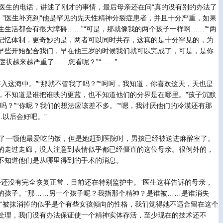
生的电话，讲述了刚才的事情，最后母亲还在问“真的没有别的办法了
。”医生补充到“他是罕见的先天性精神分裂症患者，并且十分严重，如果
生活都会有很大障碍……”“可是，那就像我的两个孩子一样啊……”“两
记忆体制，更奇妙的是，两者可以同时共存，这真的是十分罕见的，为
早些开始配合我们，早在他三岁的时候我们就可以完成了，可是，是你
症状越来越严重了……您看呢？”“……”
这海中。”“那就不管我了吗？”“呵呵，我知道，你喜欢这天，天也是
，不知道是谁把谁映的更蓝，也不知道他们的分界是在哪里。”孩子沉默
吗？”“你呢？我们的想法应该差不多。”“嗯，我讨厌他们的冷漠还有那
…以后会好吧。”
了一顿他最爱吃的饭，但是她赶到医院时，男孩已经被送进麻醉室了。
的走过走廊，没人注意到表情似乎都已经僵直的这位母亲。很例外的，
不知道他们是从哪里得到的手术的消息。
还没有完全恢复正常，目前还在特别监护中。”医生这样告诉的母亲，
的孩子。“那……另一个孩子呢？我指那个精神？是谁被……是谁消失
。“被抹消掉的似乎是个有些女孩倾向的性格，我们觉得她不适合留在这个
处理，我们没有办法保证使一个精神实体存活，至少现在的技术还不