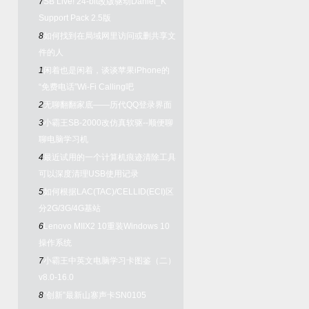
7
SB Live! 24-bit改版驱动Daniel_K
Support Pack 2.5版
8
如何找到在局域网里访问或删共享文
件的人
1
闲着也是闲着，谈谈苹果iPhone的
“免费电话”Wi-Fi Calling吧
2
无聊翻翻家底——历代QQ登录界面
3
小霸王SB-2000改仿真软驱--顺便聊
聊电脑学习机
4
最近试用的一个计算机痕迹清除工具
可以深度清理USB使用记录
5
如何根据LAC(TAC)/CELLID(ECI)区
分2G/3G/4G基站
6
Lenovo MIIX2 10重装Windows 10
操作系统
7
小霸王中英文电脑学习卡图鉴（二）
v8.0-16.0
8
“创新”最新山寨声卡SN0105