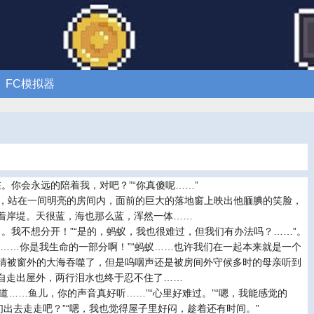
FC模拟器
。你会永远的陪着我，对吧？”“你真傻呢……”
，站在一间明亮的房间内，面前的巨大的落地窗上映出他腼腆的笑脸，
着岸堤。天很蓝，海也那么蓝，浑然一体……
。我不想分开！”“是的，蚂蚁，我也很难过，但我们有办法吗？……”。
果……你是我生命的一部分啊！”“蚂蚁……也许我们在一起本来就是一个
的表情被窗外的大海吞噬了，但是呜咽声还是被房间外守候多时的母亲听到
自走出屋外，两行泪水也终于忍不住了……
道……鱼儿，你的声音真好听……”“心里好难过。”“嗯，我能感觉的
们出去走走吧？”“嗯，我也觉得屋子里好闷，趁着还有时间。”