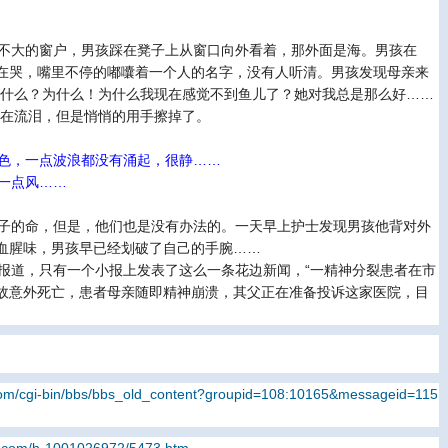
不大的窗户，男孩踩在凳子上从窗口向外看着，那外面是海。男孩在
在哭，嘴里不停的嘟囔着一个人的名字，没有人听清。男孩发现母亲来
为什么？为什么！为什么我现在感觉不到鱼儿了？她对我总是那么好……
也在流泪，但是悄悄的用手擦掉了。
色，一点波浪都没有涌起，很静……
一点风……
子的命，但是，他们也是没有办法的。一天早上护士发现男孩他背对外
血腥味，男孩早已经划破了自己的手腕……
道，只有一个小报上发表了这么一条花边新闻，“一精神分裂患者在市
故意外死亡，患者母亲随即精神崩溃，其父正在准备投诉这家医院，目
.com/cgi-bin/bbs/bbs_old_content?groupid=108:10165&messageid=115