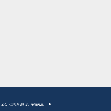
，还会不定时关机断线。敬请关注。：P