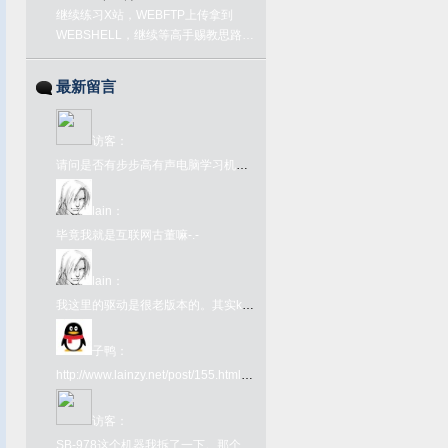
继续练习X站，WEBFTP上传拿到
WEBSHELL，继续等高手赐教思路…
最新留言
访客
：
请问是否有步步高有声电脑学习机语音1号或2号的ROM文件？
lain
：
毕竟我就是互联网古董嘛-.-
lain
：
我这里的驱动是很老版本的。其实kx驱动网上很好下载啊。在github上有kx驱动的下载链接：https://github.com/kxproject/kX-Audio-driver-binaries
子鸭
：
http://www.lainzy.net/post/155.html您好 这个百度网盘链接里面的文件是否还能下载 很难找
访客
：
SB-978这个机器我拆了一下。那个FC转接卡内部其实是一个牛屎版的UM6561，所以那个转接卡本身就是个FC了，插到978上只为了取电和接入手柄键盘吧就。978本体是另一颗牛屎，看不出任何型号。很奇葩的一个主机型号了。