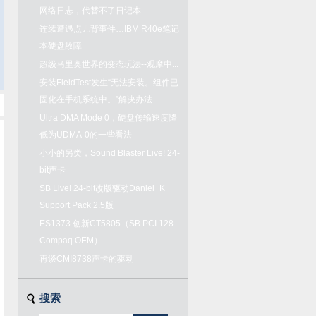
网络日志，代替不了日记本
连续遭遇点儿背事件…IBM R40e笔记
本硬盘故障
超级马里奥世界的变态玩法--观摩中...
安装FieldTest发生“无法安装。组件已
固化在手机系统中。”解决办法
Ultra DMA Mode 0，硬盘传输速度降
低为UDMA-0的一些看法
小小的另类，Sound Blaster Live! 24-
bit声卡
SB Live! 24-bit改版驱动Daniel_K
Support Pack 2.5版
ES1373 创新CT5805（SB PCI 128
Compaq OEM）
再谈CMI8738声卡的驱动
搜索