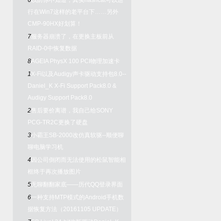
6
以防你不知道，其实hashcat可以运
行在Win7这样的老平台下……另外
CMP-90HX好划算！
7
服务器崩溃了，在更换主板前从
RAID-0中恢复数据
8
AGEIA PhysX 100 PCI物理加速卡
1
X-Fi以及Audigy声卡驱动支持包8.0--
Daniel_K X-Fi Support Pack8.0 &
Audigy Support Pack8.0
2
售后要价离谱，我自己给SONY
PCG-TR2C更换了硬盘
3
小霸王SB-2000改仿真软驱--顺便聊
聊电脑学习机
4
因公司倒闭而无法使用的松鼠智能相
框终于再次播放图片
5
无聊翻翻家底——历代QQ登录界面
6
一种支持MTP模式的Android手机数
据恢复方法（20161105 UPDATE）