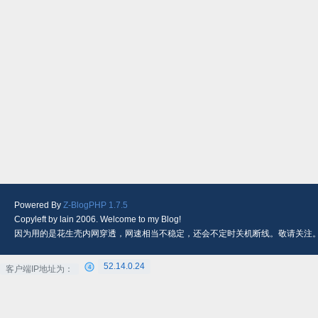
Powered By
Z-BlogPHP 1.7.5
Copyleft by lain 2006. Welcome to my Blog!
因为用的是花生壳内网穿透，网速相当不稳定，还会不定时关机断线。敬请关注
52.14.0.24
客户端IP地址为：
4