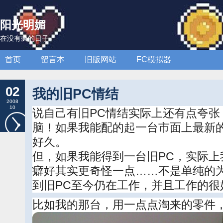
阳光明媚
在没有疯的日子
首页
留言本
旧版网站
FC模拟器
02
我的旧PC情结
2008
10
说自己有旧PC情结实际上还有点夸张
脑！如果我能配的起一台市面上最新
好久。
但，如果我能得到一台旧PC，实际上
癖好其实更奇怪一点……不是单纯的为
到旧PC至今仍在工作，并且工作的很
比如我的那台，用一点点淘来的零件