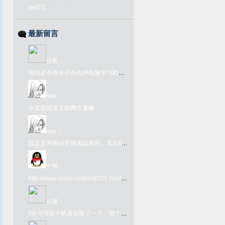
test73
最新留言
访客
：
请问是否有步步高有声电脑学习机语音1号或2号的ROM文件？
lain
：
毕竟我就是互联网古董嘛-.-
lain
：
我这里的驱动是很老版本的。其实kx驱动网上很好下载啊。在github上有kx驱动的下载链接：https://github.com/kxproject/kX-Audio-driver-binaries
子鸭
：
http://www.lainzy.net/post/155.html您好 这个百度网盘链接里面的文件是否还能下载 很难找
访客
：
SB-978这个机器我拆了一下。那个FC转接卡内部其实是一个牛屎版的UM6561，所以那个转接卡本身就是个FC了，插到978上只为了取电和接入手柄键盘吧就。978本体是另一颗牛屎，看不出任何型号。很奇葩的一个主机型号了。