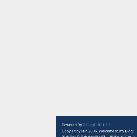
Powered By
Z-BlogPHP 1.7.5
Copyleft by lain 2006. Welcome to my Blog!