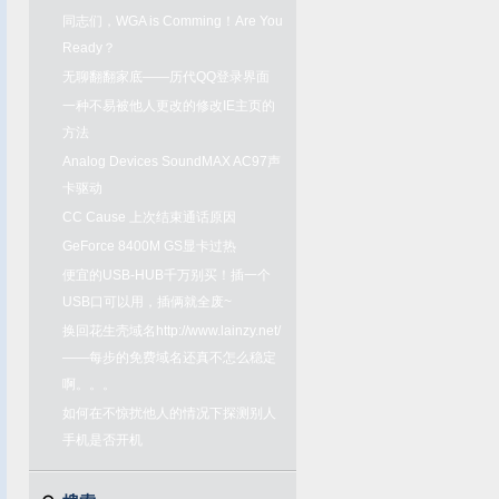
同志们，WGA is Comming！Are You
Ready？
无聊翻翻家底——历代QQ登录界面
一种不易被他人更改的修改IE主页的
方法
Analog Devices SoundMAX AC97声
卡驱动
CC Cause 上次结束通话原因
GeForce 8400M GS显卡过热
便宜的USB-HUB千万别买！插一个
USB口可以用，插俩就全废~
换回花生壳域名http://www.lainzy.net/
——每步的免费域名还真不怎么稳定
啊。。。
如何在不惊扰他人的情况下探测别人
手机是否开机