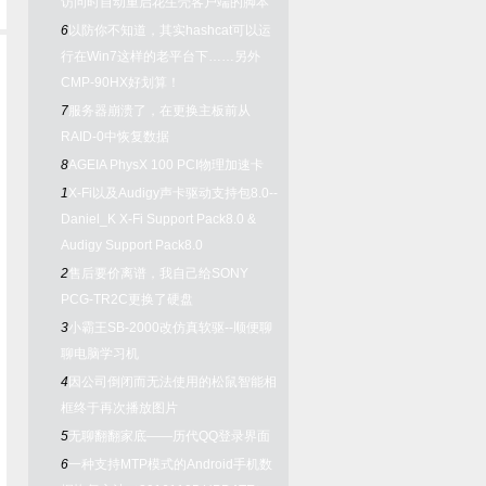
访问时自动重启花生壳客户端的脚本
6
以防你不知道，其实hashcat可以运
行在Win7这样的老平台下……另外
CMP-90HX好划算！
7
服务器崩溃了，在更换主板前从
RAID-0中恢复数据
8
AGEIA PhysX 100 PCI物理加速卡
1
X-Fi以及Audigy声卡驱动支持包8.0--
Daniel_K X-Fi Support Pack8.0 &
Audigy Support Pack8.0
2
售后要价离谱，我自己给SONY
PCG-TR2C更换了硬盘
3
小霸王SB-2000改仿真软驱--顺便聊
聊电脑学习机
4
因公司倒闭而无法使用的松鼠智能相
框终于再次播放图片
5
无聊翻翻家底——历代QQ登录界面
6
一种支持MTP模式的Android手机数