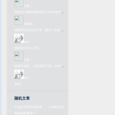
访客
：
来到这个网站就像回到了20年前的互联网一样，太酷了
熊蒋蒋
：
感谢博主的知识分享，解决了实在的问题
lain
：
感谢群主钳工同志。
访客
：
链接失效的，大家进群下载，286445907，欢迎大家来喝茶
lain
：
谢谢！
随机文章
不知是否买到假课本……大学教材竟
然搞错度量衡？