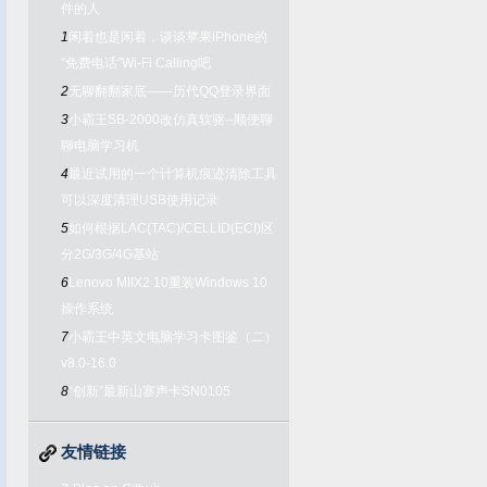
件的人
1
闲着也是闲着，谈谈苹果iPhone的
“免费电话”Wi-Fi Calling吧
2
无聊翻翻家底——历代QQ登录界面
3
小霸王SB-2000改仿真软驱--顺便聊
聊电脑学习机
4
最近试用的一个计算机痕迹清除工具
可以深度清理USB使用记录
5
如何根据LAC(TAC)/CELLID(ECI)区
分2G/3G/4G基站
6
Lenovo MIIX2 10重装Windows 10
操作系统
7
小霸王中英文电脑学习卡图鉴（二）
v8.0-16.0
8
“创新”最新山寨声卡SN0105
友情链接