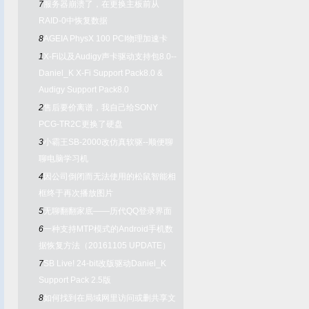
7
服务器崩溃了，在更换主板前从
RAID-0中恢复数据
8
AGEIA PhysX 100 PCI物理加速卡
1
X-Fi以及Audigy声卡驱动支持包8.0--
Daniel_K X-Fi Support Pack8.0 &
Audigy Support Pack8.0
2
售后要价离谱，我自己给SONY
PCG-TR2C更换了硬盘
3
小霸王SB-2000改仿真软驱--顺便聊
聊电脑学习机
4
因公司倒闭而无法使用的松鼠智能相
框终于再次播放图片
5
无聊翻翻家底——历代QQ登录界面
6
一种支持MTP模式的Android手机数
据恢复方法（20161105 UPDATE）
7
SB Live! 24-bit改版驱动Daniel_K
Support Pack 2.5版
8
如何找到在局域网里访问或删共享文