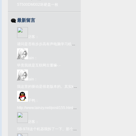
ST500DM002坏硬盘一枚
最新留言
访客
：
请问是否有步步高有声电脑学习机语音1号或2号的ROM文件？
lain
：
毕竟我就是互联网古董嘛-.-
lain
：
我这里的驱动是很老版本的。其实kx驱动网上很好下载啊。在github上有kx驱动的下载链接：https://github.com/kxproject/kX-Audio-driver-binaries
子鸭
：
http://www.lainzy.net/post/155.html您好 这个百度网盘链接里面的文件是否还能下载 很难找
访客
：
SB-978这个机器我拆了一下。那个FC转接卡内部其实是一个牛屎版的UM6561，所以那个转接卡本身就是个FC了，插到978上只为了取电和接入手柄键盘吧就。978本体是另一颗牛屎，看不出任何型号。很奇葩的一个主机型号了。