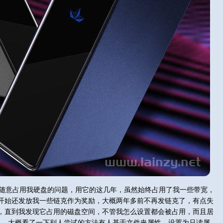
随意占用我硬盘的问题，用它的这几年，虽然始终占用了我一些带宽，
开始还发放我一些链克作为奖励，大概两年多前不再发链克了，有点失
，直到我发现它占用的磁盘空间，不管我怎么设置都会被占用，而且居
。。。大概看了一下别人尝试的方法有人基于文件夹属性，设置为只读属