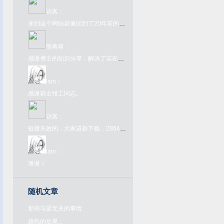
访客
：
来到这个网站就像回到了20年前的互联网一样，太酷了
熊蒋蒋
：
感谢博主的知识分享，解决了实在的问题
lain
：
感谢群主钳工同志。
访客
：
链接失效的，大家进群下载，286445907，欢迎大家来喝茶
lain
：
谢谢！
随机文章
那些与爱无关的事情
烧包的后果...