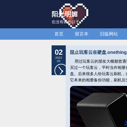
阳光明媚
在没有疯的日子
首页
留言本
旧版网站
02
阻止玩客云在硬盘.onethin
2022
用过玩客云的朋友大概都曾遇
05
买过一个玩客云，平时当作相册
盘。后来很多人给玩客云刷机，
它本来的相册备份功能，刷机后