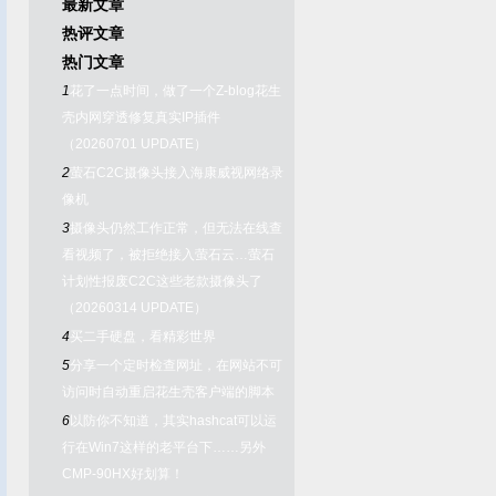
最新文章
热评文章
热门文章
1
花了一点时间，做了一个Z-blog花生
壳内网穿透修复真实IP插件
（20260701 UPDATE）
2
萤石C2C摄像头接入海康威视网络录
像机
3
摄像头仍然工作正常，但无法在线查
看视频了，被拒绝接入萤石云…萤石
计划性报废C2C这些老款摄像头了
（20260314 UPDATE）
4
买二手硬盘，看精彩世界
5
分享一个定时检查网址，在网站不可
访问时自动重启花生壳客户端的脚本
6
以防你不知道，其实hashcat可以运
行在Win7这样的老平台下……另外
CMP-90HX好划算！