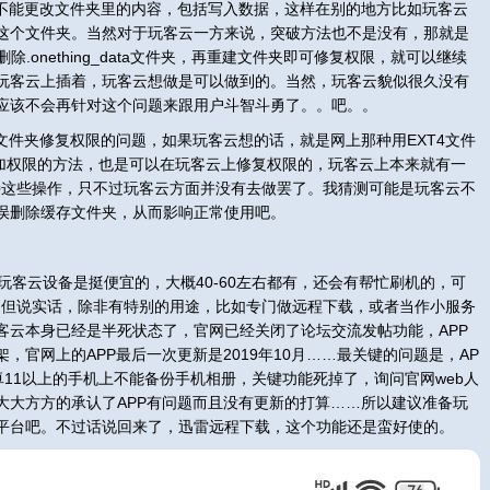
户不能更改文件夹里的内容，包括写入数据，这样在别的地方比如玩客云
这个文件夹。当然对于玩客云一方来说，突破方法也不是没有，那就是
除.onething_data文件夹，再重建文件夹即可修复权限，就可以继续
玩客云上插着，玩客云想做是可以做到的。当然，玩客云貌似很久没有
应该不会再针对这个问题来跟用户斗智斗勇了。。吧。。
data文件夹修复权限的问题，如果玩客云想的话，就是网上那种用EXT4文件
ta文件夹加权限的方法，也是可以在玩客云上修复权限的，玩客云上本来就有一
支持这些操作，只不过玩客云方面并没有去做罢了。我猜测可能是玩客云不
误删除缓存文件夹，从而影响正常使用吧。
客云设备是挺便宜的，大概40-60左右都有，还会有帮忙刷机的，可
类，但说实话，除非有特别的用途，比如专门做远程下载，或者当作小服务
客云本身已经是半死状态了，官网已经关闭了论坛交流发帖功能，APP
，官网上的APP最后一次更新是2019年10月……最关键的问题是，AP
11以上的手机上不能备份手机相册，关键功能死掉了，询问官网web人
大大方方的承认了APP有问题而且没有更新的打算……所以建议准备玩
平台吧。不过话说回来了，迅雷远程下载，这个功能还是蛮好使的。