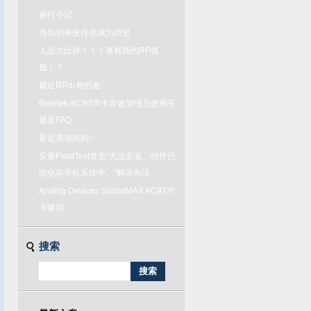
旅行小记
当仙剑奇侠传也成为历史
人品大比拼！！！谁有我的RP值
低！？
最近RP出奇的差……
Realtek AC'97声卡音效管理员使用手
册及FAQ
最近满清闲的~
安装FieldTest发生“无法安装。组件已
固化在手机系统中。”解决办法
Analog Devices SoundMAX AC97声
卡驱动
搜索