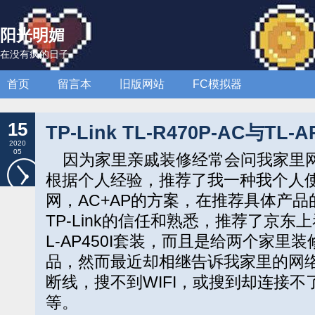
阳光明媚
在没有疯的日子
首页
留言本
旧版网站
FC模拟器
15
TP-Link TL-R470P-AC与T
2020
05
因为家里亲戚装修经常会问我家里网
根据个人经验，推荐了我一种我个人
网，AC+AP的方案，在推荐具体产
TP-Link的信任和熟悉，推荐了京东上看
L-AP450I套装，而且是给两个家
品，然而最近却相继告诉我家里的网
断线，搜不到WIFI，或搜到却连接
等。