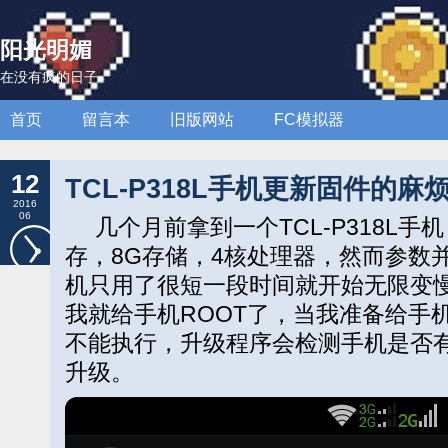
阳光明媚
在没有疯的日子
首页
留言本
旧版网站
FC模拟器
12
TCL-P318L手机更新固件的麻
2016
06
几个月前拿到一个TCL-P318L手
存，8G存储，4核处理器，然而参数
机只用了很短一段时间就开始无限变
我就给手机ROOT了，当我准备给手
不能执行，升级程序会检测手机是否有
升级。