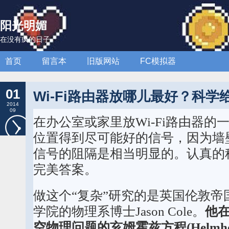
阳光明媚
在没有疯的日子
首页
留言本
旧版网站
FC模拟器
01
Wi-Fi路由器放哪儿最好？科学
2014
09
在办公室或家里放Wi-Fi路由器
位置得到尽可能好的信号，因为墙
信号的阻隔是相当明显的。认真的
完美答案。
做这个“复杂”研究的是英国伦敦帝
学院的物理系博士Jason Cole。
他在
空物理问题的亥姆霍兹方程(Helmholt